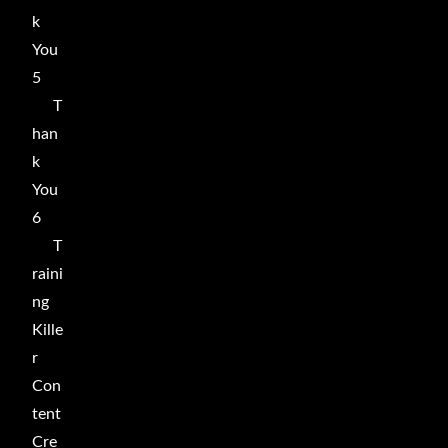
k
You
5
T
han
k
You
6
T
raini
ng
Kille
r
Con
tent
Cre