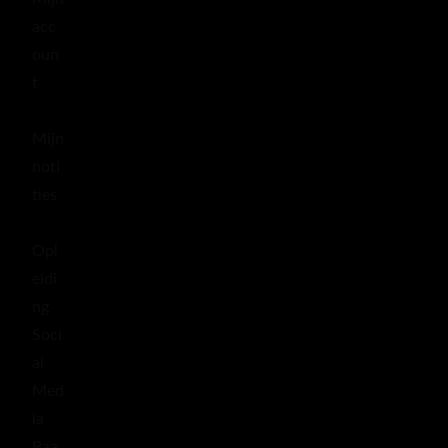
acc
oun
t
Mijn
noti
ties
Opl
eidi
ng
Soci
al
Med
ia
Baa