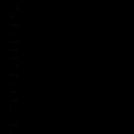
A
lge
men
e
voor
waa
rden
E
xtra:
Co
mm
unit
y
Gee
n