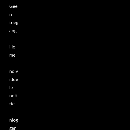
Gee
n
toeg
ang
Ho
me
I
ndiv
idue
le
noti
tie
I
nlog
gen