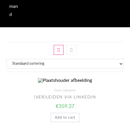
man
d
Geen categorie
(VER)LEIDEN VIA LINKEDIN
€
359.37
Add to cart