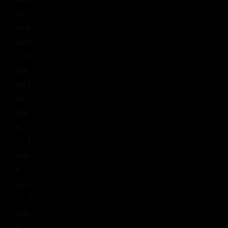
s |
Bed
ankt
S
OS
OCI
AL
Clu
b
T
han
k
you
T
han
k