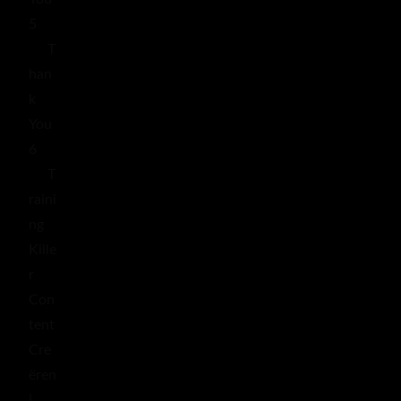
5
T
han
k
You
6
T
raini
ng
Kille
r
Con
tent
Cre
ëren
|