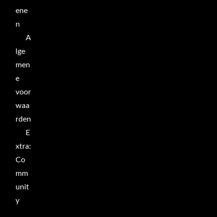
ene
n
A
lge
men
e
voor
waa
rden
E
xtra:
Co
mm
unit
y