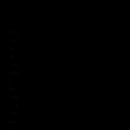
(
Ver)
Leid
en
via
Link
edIn
|
Bed
ankt
A
frek
ene
n