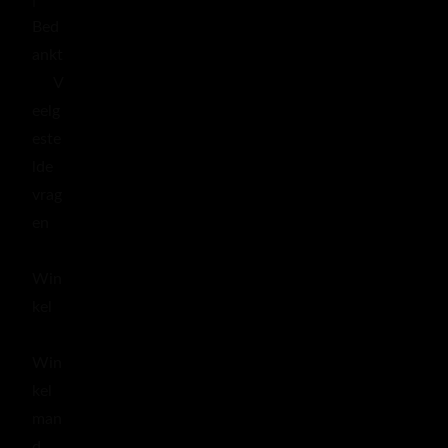
Bed
ankt
V
eelg
este
lde
vrag
en
Win
kel
Win
kel
man
d