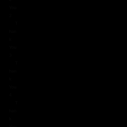
You
2
T
han
k
You
3
T
han
k
You
4
T
han
k
You