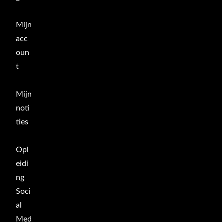
Mijn
acc
oun
t
Mijn
noti
ties
Opl
eidi
ng
Soci
al
Med