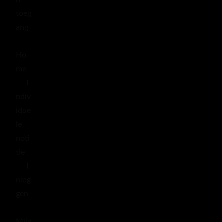
toeg
ang
Ho
me
I
ndiv
idue
le
noti
tie
I
nlog
gen
Mijn