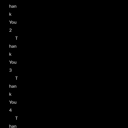
han
k
You
2
T
han
k
You
3
T
han
k
You
4
T
han