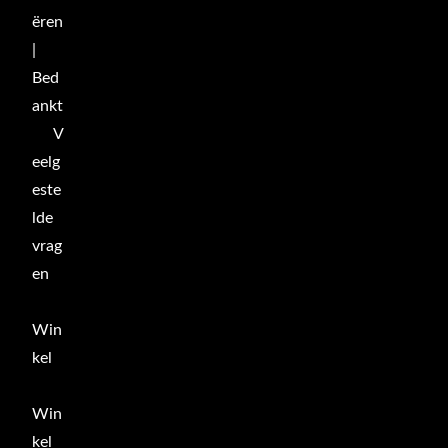
ëren
|
Bed
ankt
V
eelg
este
lde
vrag
en
Win
kel
Win
kel